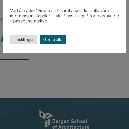
Ved å trykke "Godta alle" samtykker du til alle våre
informasjonskapsler. Trykk "Innstillinger" for oversikt og
You might be intersted in
tilpasset samtykke.
Arkiv 2012-2018
Innstillinger
Godta alle
Bergen School
of Architecture