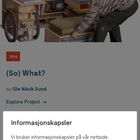
2024
(So) What?
by
Ole Nåvik Sund
Explore Project
Informasjonskapsler
Vi bruker informasjonskapsler på vår nettside.