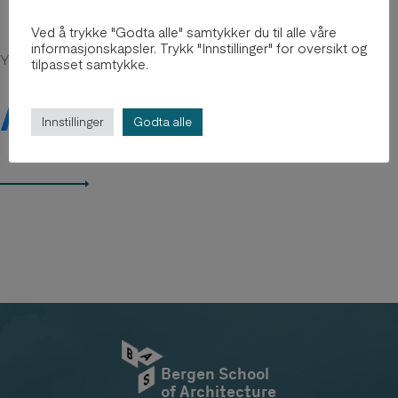
Ved å trykke "Godta alle" samtykker du til alle våre
informasjonskapsler. Trykk "Innstillinger" for oversikt og
You might be intersted in
tilpasset samtykke.
Arkiv 2012-2018
Innstillinger
Godta alle
Bergen School
of Architecture