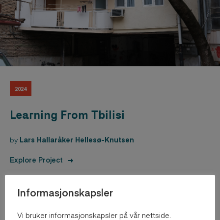
2024
Learning From Tbilisi
by
Lars Hallaråker Hellesø-Knutsen
Explore Project
Informasjonskapsler
Vi bruker informasjonskapsler på vår nettside.