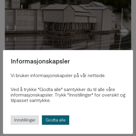
Informasjonskapsler
Vi bruker informasjonskapsler på vår nettside.
2023
Ved å trykke "Godta alle" samtykker du til alle våre
Entangled
informasjonskapsler. Trykk "Innstillinger" for oversikt og
tilpasset samtykke.
by
Helene Millan Eide
Explore Project
Innstillinger
Godta alle