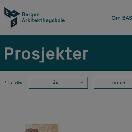
Bergen
Om BA
Arkitekthøgskole
Prosjekter
ÅR
COURSE
Filtrer etter: