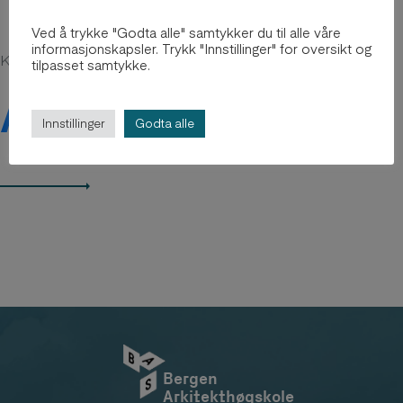
Ved å trykke "Godta alle" samtykker du til alle våre
informasjonskapsler. Trykk "Innstillinger" for oversikt og
Kanskje du er interessert i
tilpasset samtykke.
Arkiv 2012-2018
Innstillinger
Godta alle
Bergen
Arkitekthøgskole