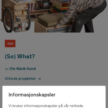
2024
(So) What?
av
Ole Nåvik Sund
Utforsk prosjektet
Informasjonskapsler
Vi bruker informasjonskapsler på vår nettside.