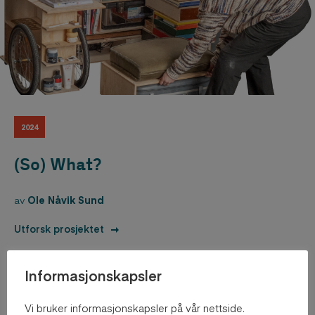
2024
(So) What?
av
Ole Nåvik Sund
Utforsk prosjektet
Informasjonskapsler
Vi bruker informasjonskapsler på vår nettside.