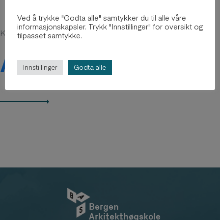
Ved å trykke "Godta alle" samtykker du til alle våre
informasjonskapsler. Trykk "Innstillinger" for oversikt og
Kanskje du er interessert i
tilpasset samtykke.
Arkiv 2012-2018
Innstillinger
Godta alle
Bergen
Arkitekthøgskole