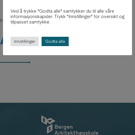
Ved å trykke "Godta alle" samtykker du til alle våre
informasjonskapsler. Trykk "Innstillinger" for oversikt og
Kanskje du er interessert i
tilpasset samtykke.
Arkiv 2012-2018
Innstillinger
Godta alle
Bergen
Arkitekthøgskole