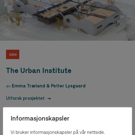
2024
The Urban Institute
av
Emma Træland & Petter Lysgaard
Utforsk prosjektet
Informasjonskapsler
Vi bruker informasjonskapsler på vår nettside.