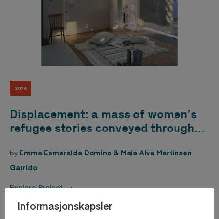
2024
Displacement: a mass of women’s
refugee stories conveyed through
one
by
Emma Esmeralda Domino & Maia Alva Martinsen
Garrido
Explore Project
Informasjonskapsler