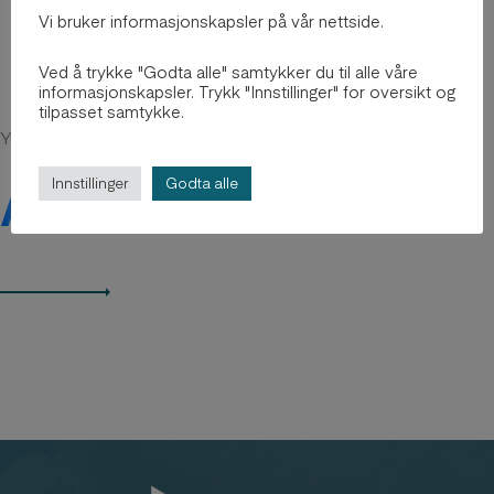
Vi bruker informasjonskapsler på vår nettside.
Ved å trykke "Godta alle" samtykker du til alle våre
informasjonskapsler. Trykk "Innstillinger" for oversikt og
tilpasset samtykke.
You might be intersted in
Innstillinger
Godta alle
Arkiv 2012-2018