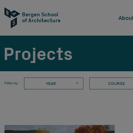
Bergen School
Abou
of Architecture
Projects
YEAR
COURSE
Filter by: