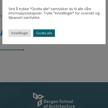
Ved å trykke "Godta alle" samtykker du til alle våre
informasjonskapsler. Trykk "Innstillinger" for oversikt og
You might be intersted in
tilpasset samtykke.
Arkiv 2012-2018
Innstillinger
Godta alle
Bergen School
of Architecture