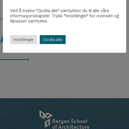
Ved å trykke "Godta alle" samtykker du til alle våre
informasjonskapsler. Trykk "Innstillinger" for oversikt og
You might be intersted in
tilpasset samtykke.
Arkiv 2012-2018
Innstillinger
Godta alle
Bergen School
of Architecture