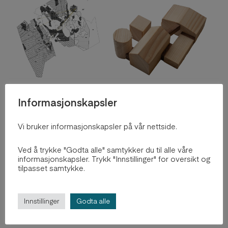
Informasjonskapsler
Vi bruker informasjonskapsler på vår nettside.
2023
Ved å trykke "Godta alle" samtykker du til alle våre
Patchwork
informasjonskapsler. Trykk "Innstillinger" for oversikt og
tilpasset samtykke.
by
Vilje Valland
Explore Project
Innstillinger
Godta alle