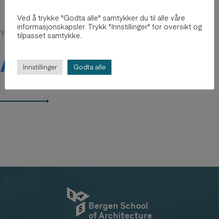
Ved å trykke "Godta alle" samtykker du til alle våre
informasjonskapsler. Trykk "Innstillinger" for oversikt og
You might be intersted in
tilpasset samtykke.
Arkiv 2012-2018
Innstillinger
Godta alle
Bergen School
of Architecture