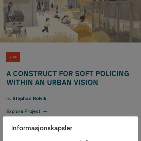
2020
A CONSTRUCT FOR SOFT POLICING
WITHIN AN URBAN VISION
by
Stephan Holvik
Explore Project
Informasjonskapsler