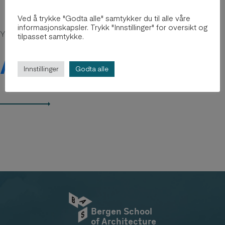
Ved å trykke "Godta alle" samtykker du til alle våre
informasjonskapsler. Trykk "Innstillinger" for oversikt og
You might be intersted in
tilpasset samtykke.
Arkiv 2012-2018
Innstillinger
Godta alle
Bergen School
of Architecture