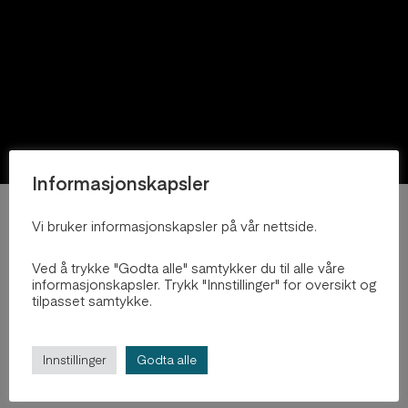
Informasjonskapsler
Vi bruker informasjonskapsler på vår nettside.
2021
Ved å trykke "Godta alle" samtykker du til alle våre
Leirelaboratoriet
informasjonskapsler. Trykk "Innstillinger" for oversikt og
tilpasset samtykke.
by
Jakob Håkon Larsen
Explore Project
Innstillinger
Godta alle