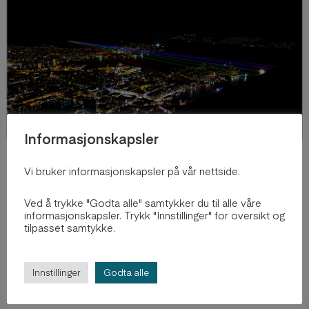
Informasjonskapsler
Vi bruker informasjonskapsler på vår nettside.
2021
Ved å trykke "Godta alle" samtykker du til alle våre
Through the Distance
informasjonskapsler. Trykk "Innstillinger" for oversikt og
tilpasset samtykke.
by
Yuhan Wang
Explore Project
Innstillinger
Godta alle