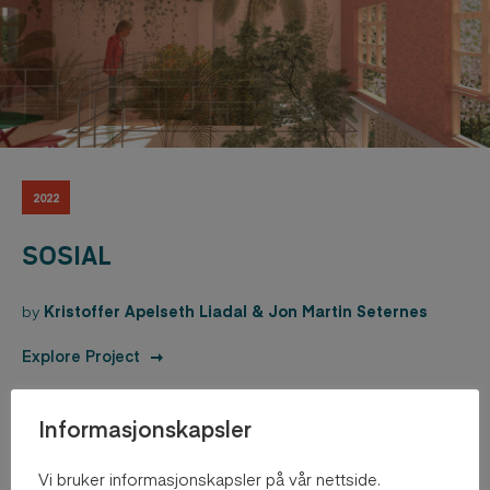
2022
SOSIAL
by
Kristoffer Apelseth Liadal & Jon Martin Seternes
Explore Project
Informasjonskapsler
Vi bruker informasjonskapsler på vår nettside.