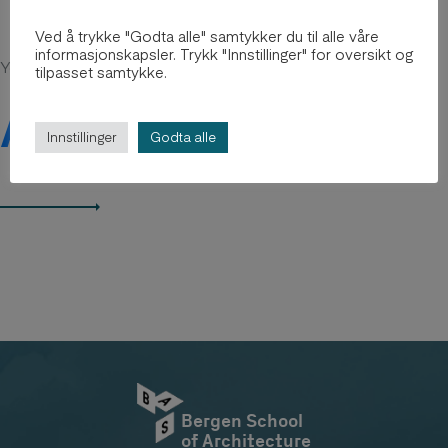
Ved å trykke "Godta alle" samtykker du til alle våre
informasjonskapsler. Trykk "Innstillinger" for oversikt og
You might be intersted in
tilpasset samtykke.
Arkiv 2012-2018
Innstillinger
Godta alle
Bergen School
of Architecture