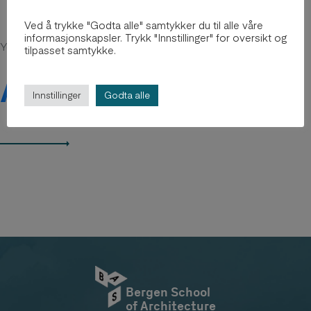
Ved å trykke "Godta alle" samtykker du til alle våre
informasjonskapsler. Trykk "Innstillinger" for oversikt og
You might be intersted in
tilpasset samtykke.
Arkiv 2012-2018
Innstillinger
Godta alle
Bergen School
of Architecture