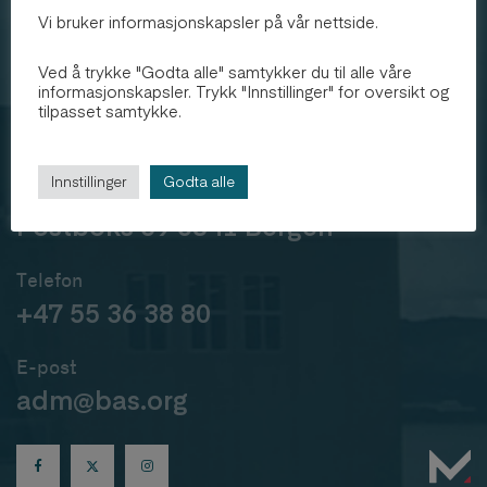
Vi bruker informasjonskapsler på vår nettside.
Bergen
Arkitekthøgskole
Ved å trykke "Godta alle" samtykker du til alle våre
informasjonskapsler. Trykk "Innstillinger" for oversikt og
Besøk oss
tilpasset samtykke.
Sandviksboder 59-61a 5035 Bergen
Innstillinger
Godta alle
Send post
Postboks 39 5841 Bergen
Telefon
+47 55 36 38 80
E-post
adm@bas.org