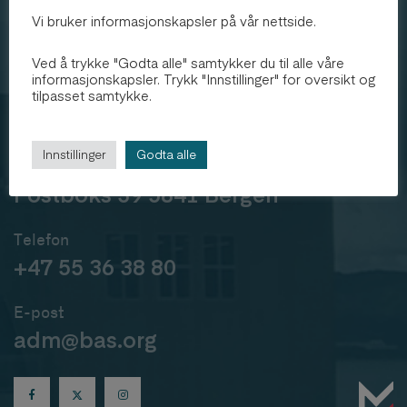
Vi bruker informasjonskapsler på vår nettside.
Bergen
Arkitekthøgskole
Ved å trykke "Godta alle" samtykker du til alle våre
informasjonskapsler. Trykk "Innstillinger" for oversikt og
tilpasset samtykke.
Besøk oss
Sandviksboder 59-61a 5035 Bergen
Innstillinger
Godta alle
Send post
Postboks 39 5841 Bergen
Telefon
+47 55 36 38 80
E-post
adm@bas.org