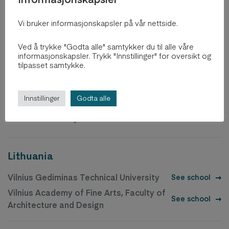
The Royal Danish Academy of Fine Arts,
Schools of Architecture, Design and
See school
Vi bruker informasjonskapsler på vår nettside.
Conservation, School of Architecture
Aarhus School of Architecture (no
Ved å trykke "Godta alle" samtykker du til alle våre
regular Erasmusagreement, contact
See school
informasjonskapsler. Trykk "Innstillinger" for oversikt og
adm.)
tilpasset samtykke.
Iceland
Innstillinger
Godta alle
Iceland University of the Arts
See school
Lithuania
Vilnius Gediminas Technical University
See school
Vilnius Academy of Fine Arts, Faculty of
See school
Architecture and Design