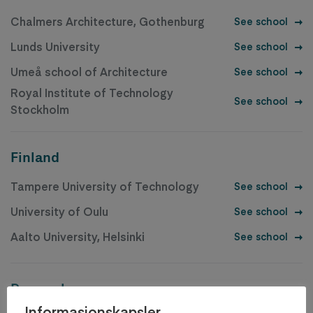
Chalmers Architecture, Gothenburg
See school
Lunds University
See school
Umeå school of Architecture
See school
Royal Institute of Technology
See school
Stockholm
Finland
Tampere University of Technology
See school
University of Oulu
See school
Aalto University, Helsinki
See school
Denmark
Informasjonskapsler