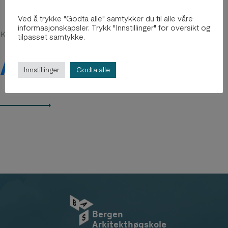
Ved å trykke "Godta alle" samtykker du til alle våre
informasjonskapsler. Trykk "Innstillinger" for oversikt og
Kanskje du er interessert i
tilpasset samtykke.
Arkiv 2012-2018
Innstillinger
Godta alle
Bergen
Arkitekthøgskole