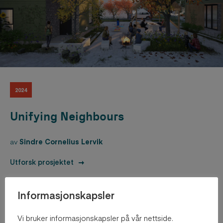
2024
Unifying Neighbours
av
Sindre Cornelius Lervik
Utforsk prosjektet
Informasjonskapsler
Vi bruker informasjonskapsler på vår nettside.