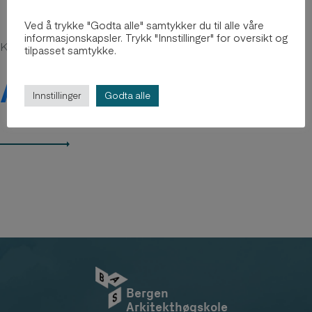
Ved å trykke "Godta alle" samtykker du til alle våre
informasjonskapsler. Trykk "Innstillinger" for oversikt og
Kanskje du er interessert i
tilpasset samtykke.
Arkiv 2012-2018
Innstillinger
Godta alle
Bergen
Arkitekthøgskole