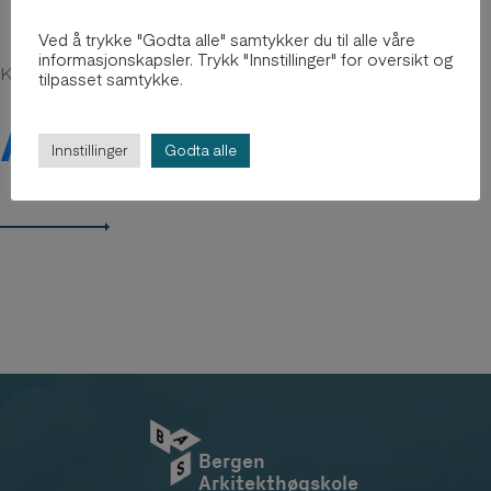
Ved å trykke "Godta alle" samtykker du til alle våre
informasjonskapsler. Trykk "Innstillinger" for oversikt og
Kanskje du er interessert i
tilpasset samtykke.
Arkiv 2012-2018
Innstillinger
Godta alle
Bergen
Arkitekthøgskole