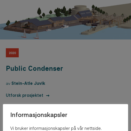
2020
Public Condenser
av
Stein-Atle Juvik
Utforsk prosjektet
Informasjonskapsler
Vi bruker informasjonskapsler på vår nettside.