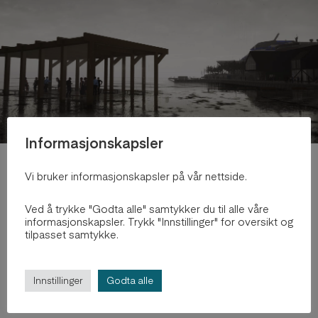
Informasjonskapsler
Vi bruker informasjonskapsler på vår nettside.
2020
Ved å trykke "Godta alle" samtykker du til alle våre
Revitalising life at the docks
informasjonskapsler. Trykk "Innstillinger" for oversikt og
tilpasset samtykke.
av
Christian Solbakken
Utforsk prosjektet
Innstillinger
Godta alle