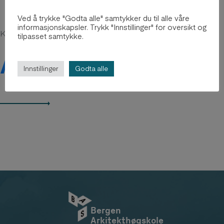
Ved å trykke "Godta alle" samtykker du til alle våre
informasjonskapsler. Trykk "Innstillinger" for oversikt og
Kanskje du er interessert i
tilpasset samtykke.
Arkiv 2012-2018
Innstillinger
Godta alle
Bergen
Arkitekthøgskole