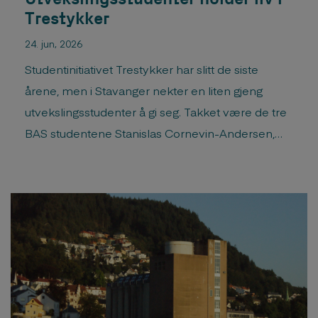
Trestykker
24. jun, 2026
Studentinitiativet Trestykker har slitt de siste
årene, men i Stavanger nekter en liten gjeng
utvekslingsstudenter å gi seg. Takket være de tre
BAS studentene Stanislas Cornevin-Andersen,
Ellen Reichmann og Anabel Ainso (pluss en fra
AHO) ble Trestykker gjennomført i år. Les
artikkelen i Arkitektur.no Her kan du se storyene
til Trestykker på instagram ...