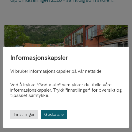
markerer sitt 40-årsjubileum.
Informasjonskapsler
Vi bruker informasjonskapsler på vår nettside.
Ved å trykke "Godta alle" samtykker du til alle våre
informasjonskapsler. Trykk "Innstillinger" for oversikt og
tilpasset samtykke.
BAS celebrates 23 new Masters
in Architecture
Innstillinger
Godta alle
2. jul, 2026