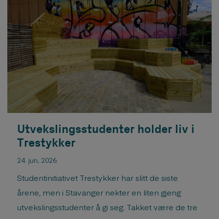
final diploma examinations and are graduating
with a Master of Architecture degree. The
examination took place from 26. – 30. […]
Utvekslingsstudenter holder liv i
Trestykker
24. jun, 2026
Studentinitiativet Trestykker har slitt de siste
årene, men i Stavanger nekter en liten gjeng
utvekslingsstudenter å gi seg. Takket være de tre