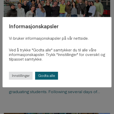
Informasjonskapsler
Vi bruker informasjonskapsler på vår nettside.
BAS celebrates 23 new Masters
in Architecture
Ved å trykke "Godta alle" samtykker du til alle våre
informasjonskapsler. Trykk "Innstillinger" for oversikt og
tilpasset samtykke.
2. jul, 2026
The 2026 diploma examinations at Bergen School
Innstillinger
Godta alle
of Architecture (BAS) have now concluded,
marking an important milestone for this year’s
graduating students. Following several days of
presentations, discussions, and assessment, 23
candidates have successfully completed their