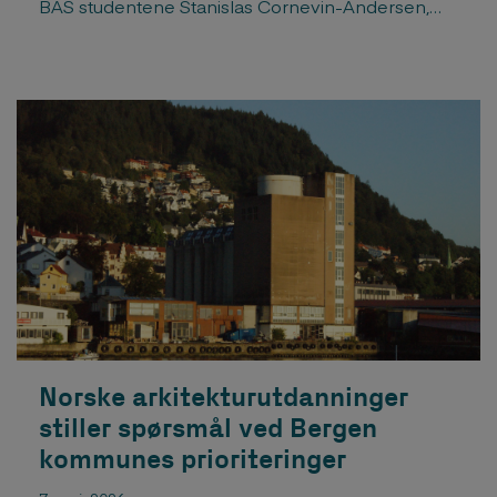
BAS studentene Stanislas Cornevin-Andersen,
Ellen Reichmann og Anabel Ainso (pluss en fra
AHO) ble Trestykker gjennomført i år. Les
artikkelen i Arkitektur.no Her kan du se storyene
til Trestykker på instagram ...
Norske arkitekturutdanninger
stiller spørsmål ved Bergen
kommunes prioriteringer