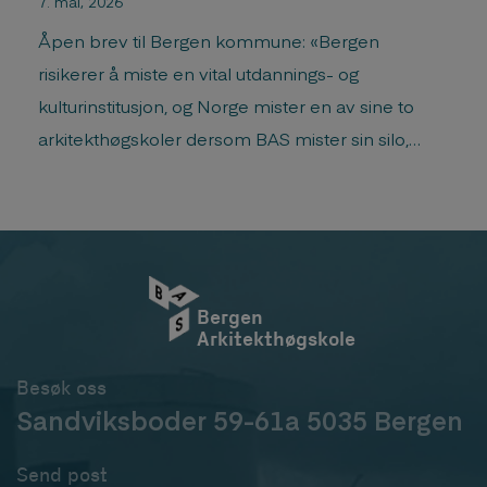
7. mai, 2026
Åpen brev til Bergen kommune: «Bergen
risikerer å miste en vital utdannings- og
kulturinstitusjon, og Norge mister en av sine to
arkitekthøgskoler dersom BAS mister sin silo,
skriver nåværende og tidligere ledere av landets
arkitektskoler.«
Bergen
Arkitekthøgskole
Besøk oss
Sandviksboder 59-61a 5035 Bergen
Send post