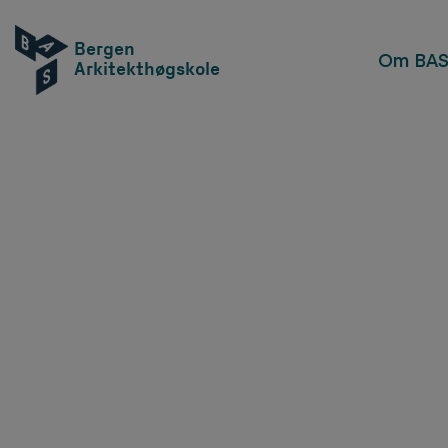
Bergen
Om BA
Arkitekthøgskole