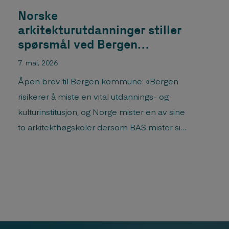
Norske
arkitekturutdanninger stiller
spørsmål ved Bergen
kommunes prioriteringer
7. mai, 2026
Åpen brev til Bergen kommune: «Bergen
risikerer å miste en vital utdannings- og
kulturinstitusjon, og Norge mister en av sine
to arkitekthøgskoler dersom BAS mister sin
silo, skriver nåværende og tidligere ledere
av landets arkitektskoler.«