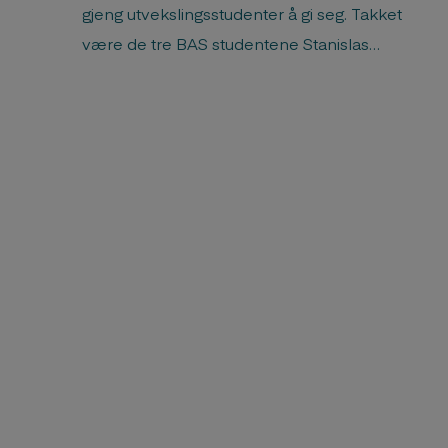
gjeng utvekslingsstudenter å gi seg. Takket
være de tre BAS studentene Stanislas
Cornevin-Andersen, Ellen Reichmann og
Anabel Ainso (pluss en fra AHO) ble
Trestykker gjennomført i år. Les artikkelen i
Arkitektur.no Her kan du se storyene til
Trestykker på instagram ...