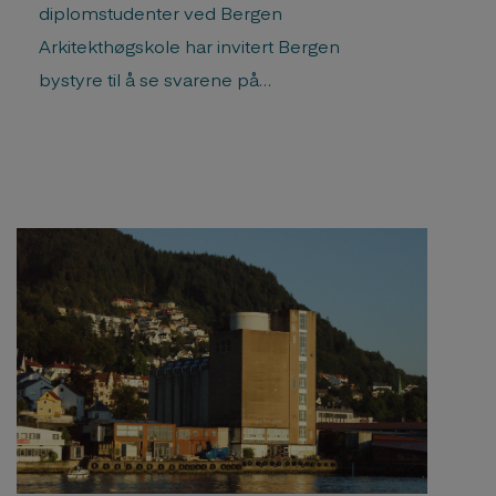
diplomstudenter ved Bergen
Arkitekthøgskole har invitert Bergen
bystyre til å se svarene på
diplomutstillingen 2026 – samtidig som
skolen markerer sitt 40-årsjubileum.