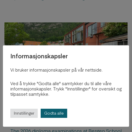
markerer sitt 40-årsjubileum.
Informasjonskapsler
Vi bruker informasjonskapsler på vår nettside.
Ved å trykke "Godta alle" samtykker du til alle våre
informasjonskapsler. Trykk "Innstillinger" for oversikt og
tilpasset samtykke.
BAS celebrates 23 new Masters
in Architecture
Innstillinger
Godta alle
2. jul, 2026
The 2026 diploma examinations at Bergen School