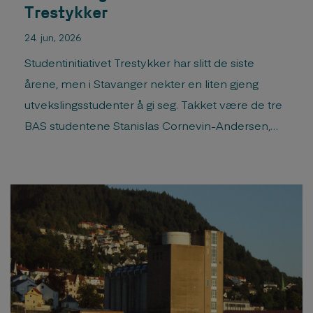
Trestykker
24. jun, 2026
Studentinitiativet Trestykker har slitt de siste
årene, men i Stavanger nekter en liten gjeng
utvekslingsstudenter å gi seg. Takket være de tre
BAS studentene Stanislas Cornevin-Andersen,
Ellen Reichmann og Anabel Ainso (pluss en fra
AHO) ble Trestykker gjennomført i år. Les
artikkelen i Arkitektur.no Her kan du se storyene
til Trestykker på instagram ...