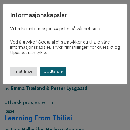
Utforsk prosjektet
Informasjonskapsler
2024
Performative approach to Urban
Vi bruker informasjonskapsler på vår nettside.
Spaces
Ved å trykke "Godta alle" samtykker du til alle våre
av
Performative Approach to Urban Spaces
informasjonskapsler. Trykk "Innstillinger" for oversikt og
tilpasset samtykke.
Utforsk prosjektet
2024
Innstillinger
Godta alle
The Urban Institute
av
Emma Træland & Petter Lysgaard
Utforsk prosjektet
2024
Learning From Tbilisi
av
Lars Hallaråker Hellesø-Knutsen