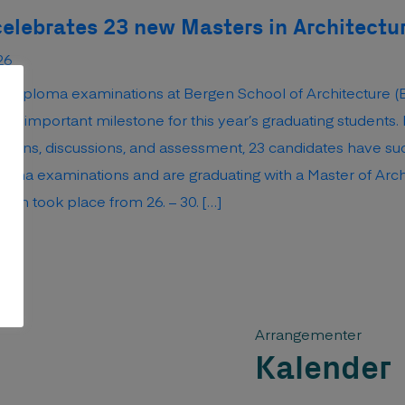
elebrates 23 new Masters in Architectu
026
6 diploma examinations at Bergen School of Architecture 
an important milestone for this year’s graduating students.
ations, discussions, and assessment, 23 candidates have su
ploma examinations and are graduating with a Master of Arc
ion took place from 26. – 30. […]
Arrangementer
Kalender