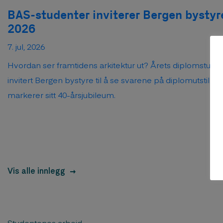
BAS-studenter inviterer Bergen bystyre
2026
7. jul, 2026
Hvordan ser framtidens arkitektur ut? Årets diplomstude
invitert Bergen bystyre til å se svarene på diplomutstilli
markerer sitt 40-årsjubileum.
Vis alle innlegg
Studentenes arbeid