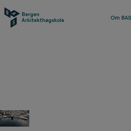
Bergen
Om BA
Arkitekthøgskole