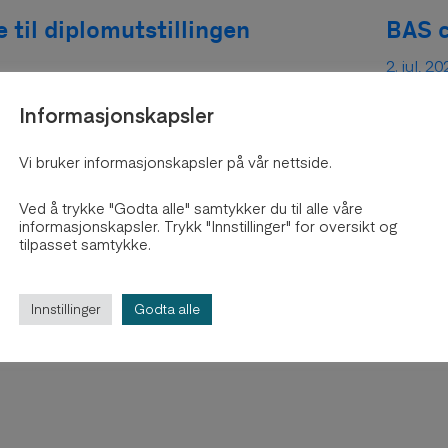
 til diplomutstillingen
BAS c
2. jul, 2
The 202
Informasjonskapsler
nter ved Bergen Arkitekthøgskole har
marking 
ngen 2026 – samtidig som skolen
present
Vi bruker informasjonskapsler på vår nettside.
final di
Ved å trykke "Godta alle" samtykker du til alle våre
examinat
informasjonskapsler. Trykk "Innstillinger" for oversikt og
tilpasset samtykke.
Innstillinger
Godta alle