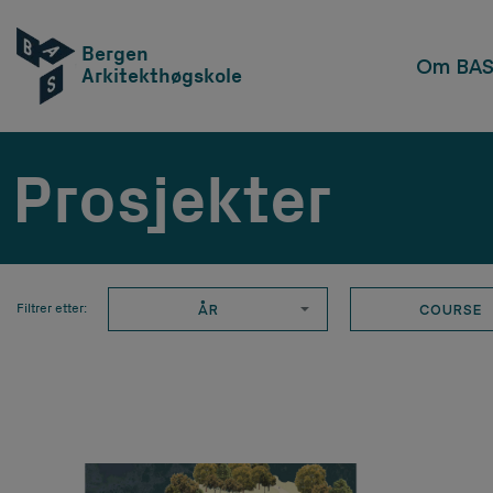
Bergen
Om BA
Arkitekthøgskole
Prosjekter
ÅR
COURSE
Filtrer etter: