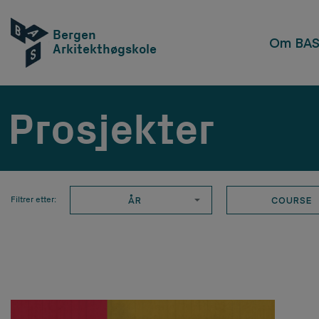
Bergen
Om BA
Arkitekthøgskole
Prosjekter
ÅR
COURSE
Filtrer etter: