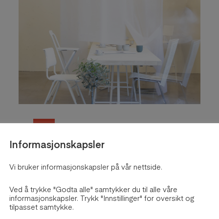
2021
Informasjonskapsler
On the threshold
Vi bruker informasjonskapsler på vår nettside.
av
Israa Ghozlan
Ved å trykke "Godta alle" samtykker du til alle våre
Utforsk prosjektet
informasjonskapsler. Trykk "Innstillinger" for oversikt og
tilpasset samtykke.