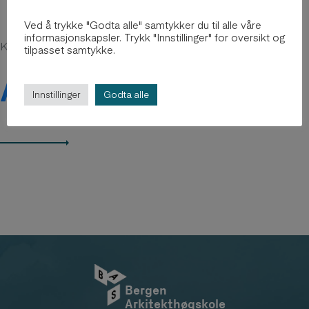
Ved å trykke "Godta alle" samtykker du til alle våre
informasjonskapsler. Trykk "Innstillinger" for oversikt og
Kanskje du er interessert i
tilpasset samtykke.
Arkiv 2012-2018
Innstillinger
Godta alle
Bergen
Arkitekthøgskole