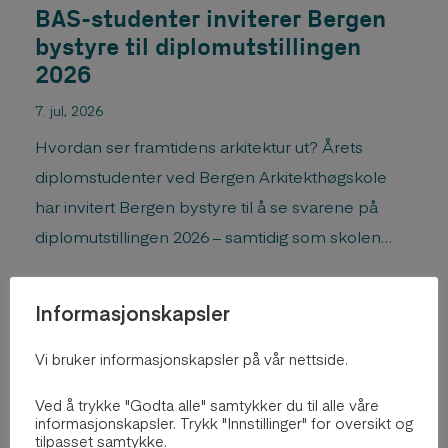
BAS-studenter inviterer Bergen
bystyre til diplomutstillingen
2026
7. jul, 2026
Hvordan ser framtidens arkitektur ut? Årets
diplomstudenter ved Bergen Arkitekthøgskole
har invitert Bergen bystyre til å se svarene på
diplomutstillingen 2026 – samtidig som skolen
markerer sitt 40-årsjubileum.
Informasjonskapsler
Vi bruker informasjonskapsler på vår nettside.
Ved å trykke "Godta alle" samtykker du til alle våre
informasjonskapsler. Trykk "Innstillinger" for oversikt og
tilpasset samtykke.