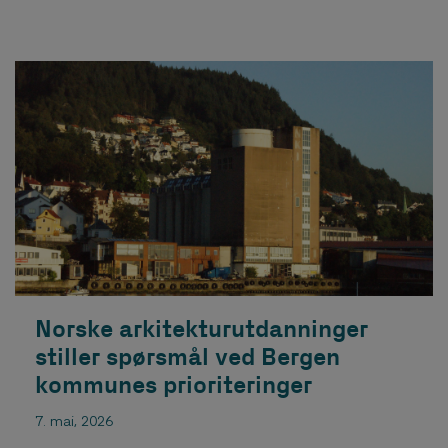
Ellen Reichmann og Anabel Ainso (pluss en fra
AHO) ble Trestykker gjennomført i år. Les
artikkelen i Arkitektur.no Her kan du se storyene
til Trestykker på instagram ...
Norske arkitekturutdanninger
stiller spørsmål ved Bergen
kommunes prioriteringer
7. mai, 2026