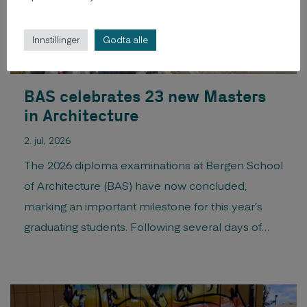
Innstillinger
Godta alle
BAS celebrates 23 new Masters
in Architecture
2. jul, 2026
The 2026 diploma examinations at Bergen School
of Architecture (BAS) have now concluded,
marking an important milestone for this year’s
graduating students. Following several days of
presentations, discussions, and assessment, 23
candidates have successfully completed their
final diploma examinations and are graduating