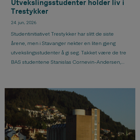
Utvekslingsstudenter holder liv i
Trestykker
24. jun, 2026
Studentinitiativet Trestykker har slitt de siste
årene, men i Stavanger nekter en liten gjeng
utvekslingsstudenter å gi seg. Takket være de tre
BAS studentene Stanislas Cornevin-Andersen,
Ellen Reichmann og Anabel Ainso (pluss en fra
AHO) ble Trestykker gjennomført i år. Les
artikkelen i Arkitektur.no Her kan du se storyene
til Trestykker på instagram ...