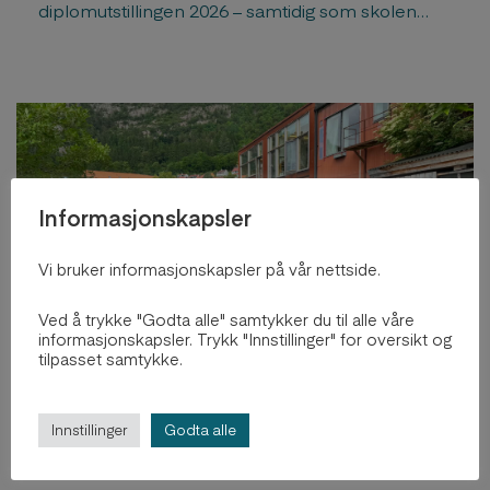
diplomutstillingen 2026 – samtidig som skolen
markerer sitt 40-årsjubileum.
Informasjonskapsler
Vi bruker informasjonskapsler på vår nettside.
Ved å trykke "Godta alle" samtykker du til alle våre
informasjonskapsler. Trykk "Innstillinger" for oversikt og
tilpasset samtykke.
BAS celebrates 23 new Masters
in Architecture
Innstillinger
Godta alle
2. jul, 2026