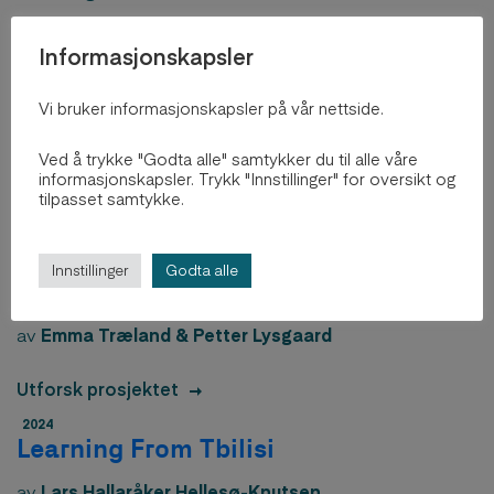
Utforsk prosjektet
Informasjonskapsler
2024
Performative approach to Urban
Vi bruker informasjonskapsler på vår nettside.
Spaces
Ved å trykke "Godta alle" samtykker du til alle våre
av
Performative Approach to Urban Spaces
informasjonskapsler. Trykk "Innstillinger" for oversikt og
tilpasset samtykke.
Utforsk prosjektet
2024
Innstillinger
Godta alle
The Urban Institute
av
Emma Træland & Petter Lysgaard
Utforsk prosjektet
2024
Learning From Tbilisi
av
Lars Hallaråker Hellesø-Knutsen