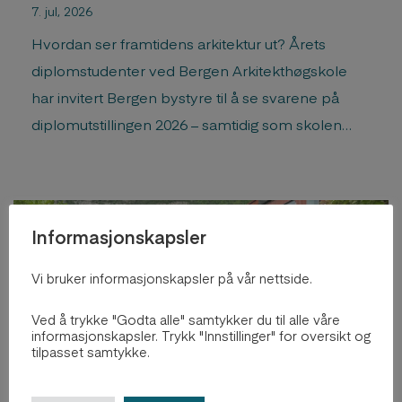
7. jul, 2026
Hvordan ser framtidens arkitektur ut? Årets
diplomstudenter ved Bergen Arkitekthøgskole
har invitert Bergen bystyre til å se svarene på
diplomutstillingen 2026 – samtidig som skolen
markerer sitt 40-årsjubileum.
Informasjonskapsler
Vi bruker informasjonskapsler på vår nettside.
Ved å trykke "Godta alle" samtykker du til alle våre
informasjonskapsler. Trykk "Innstillinger" for oversikt og
tilpasset samtykke.