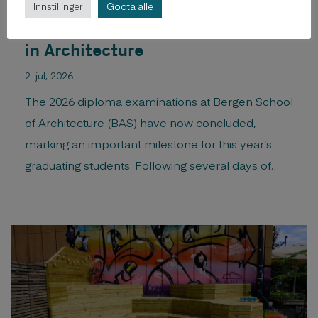
Innstillinger
Godta alle
BAS celebrates 23 new Masters
in Architecture
2. jul, 2026
The 2026 diploma examinations at Bergen School
of Architecture (BAS) have now concluded,
marking an important milestone for this year’s
graduating students. Following several days of
presentations, discussions, and assessment, 23
candidates have successfully completed their
final diploma examinations and are graduating
with a Master of Architecture degree. The
examination took place from 26. – 30. […]