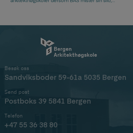
skriver nåværende og tidligere ledere av landets
arkitektskoler.«
Bergen
Arkitekthøgskole
Besøk oss
Sandviksboder 59-61a 5035 Bergen
Send post
Postboks 39 5841 Bergen
Telefon
+47 55 36 38 80