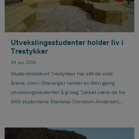
Utvekslingsstudenter holder liv i
Trestykker
24. jun, 2026
Studentinitiativet Trestykker har slitt de siste
årene, men i Stavanger nekter en liten gjeng
utvekslingsstudenter å gi seg. Takket være de tre
BAS studentene Stanislas Cornevin-Andersen,
Ellen Reichmann og Anabel Ainso (pluss en fra
AHO) ble Trestykker gjennomført i år. Les
artikkelen i Arkitektur.no Her kan du se storyene
til Trestykker på instagram ...