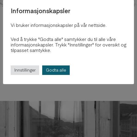
Informasjonskapsler
2020
Vi bruker informasjonskapsler på vår nettside.
The City Carpet and Urban Living
Ved å trykke "Godta alle" samtykker du til alle våre
Rooms
informasjonskapsler. Trykk "Innstillinger" for oversikt og
tilpasset samtykke.
av
Rikke Skard-Garberg
Innstillinger
Godta alle
Utforsk prosjektet