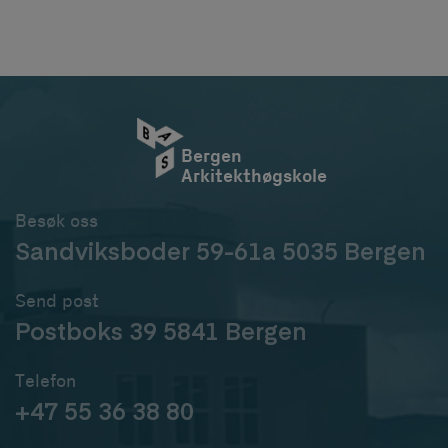
Bergen
Arkitekthøgskole
Besøk oss
Sandviksboder 59-61a 5035 Bergen
Send post
Postboks 39 5841 Bergen
Telefon
+47 55 36 38 80